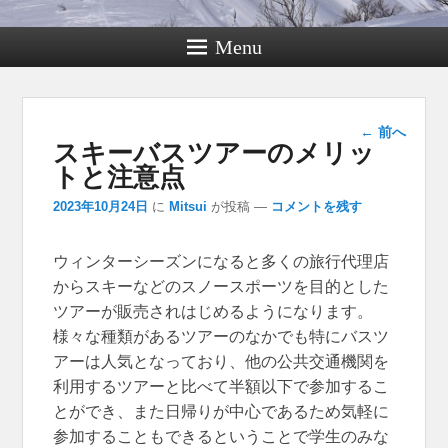
Menu
投稿ナ
←
前へ
スキーバスツアーのメリッ
ビゲー
ション
トと注意点
2023年10月24日
に
Mitsui
が投稿
—
コメントを残す
ウィンターシーズンになると多くの旅行代理店
からスキーなどのスノースポーツを目的とした
ツアーが販売されはじめるようになります。
様々な種類があるツアーのなかでも特にバスツ
アーは人気となっており、他の公共交通機関を
利用するツアーと比べて半額以下で参加するこ
とができ、また日帰りが中心であるため気軽に
参加することもできるということで学生のみな